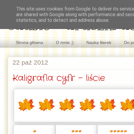
This site uses cookies from Google to deliver its servic
are shared with Google along with performance and secur
edusio - druczki d
statistics, and to detect and address abuse.
Strona główna
O mnie ;)
Nauka literek
Do p
22 paź 2012
Kaligrafia cyfr - liście