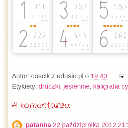
Autor:
coscik z edusio.pl
o
19:40
Etykiety:
druczki
,
jesiennie
,
kaligrafia cy
4 komentarze:
patanna
22 października 2012 21