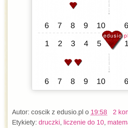
Autor:
coscik z edusio.pl
o
19:58
2 ko
Etykiety:
druczki
,
liczenie do 10
,
matem