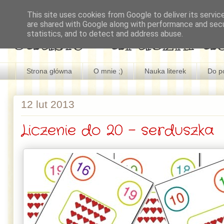
This site uses cookies from Google to deliver its servic
are shared with Google along with performance and secur
edusio - druczki d
statistics, and to detect and address abuse.
Strona główna
O mnie ;)
Nauka literek
Do p
12 lut 2013
Liczenie do 20 - serduszka