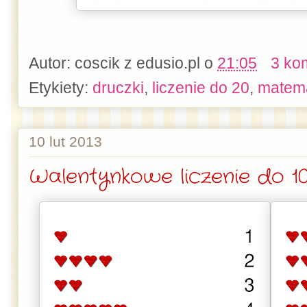
Autor:
coscik z edusio.pl
o
21:05
3 ko
Etykiety:
druczki
,
liczenie do 20
,
matem
10 lut 2013
Walentynkowe liczenie do 1