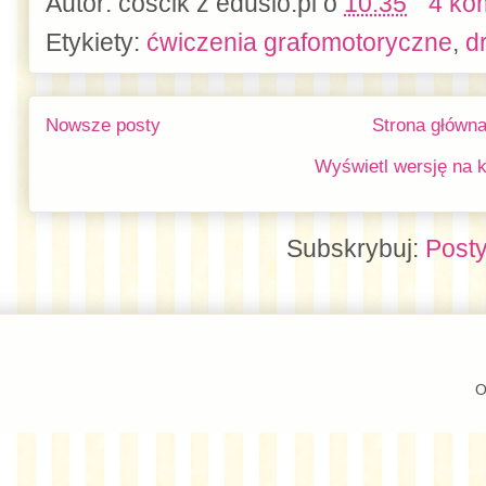
Autor:
coscik z edusio.pl
o
10:35
4 ko
Etykiety:
ćwiczenia grafomotoryczne
,
d
Nowsze posty
Strona główn
Wyświetl wersję na 
Subskrybuj:
Posty
O