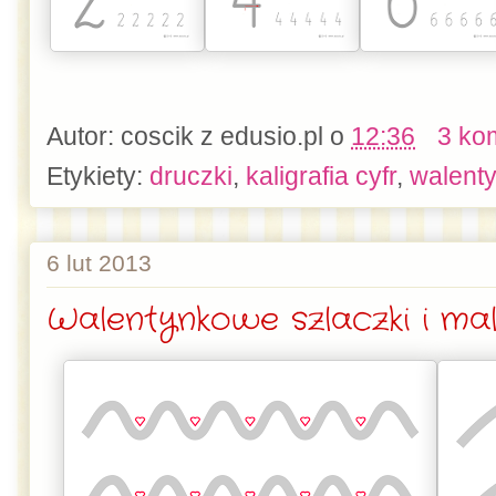
Autor:
coscik z edusio.pl
o
12:36
3 ko
Etykiety:
druczki
,
kaligrafia cyfr
,
walenty
6 lut 2013
Walentynkowe szlaczki i ma