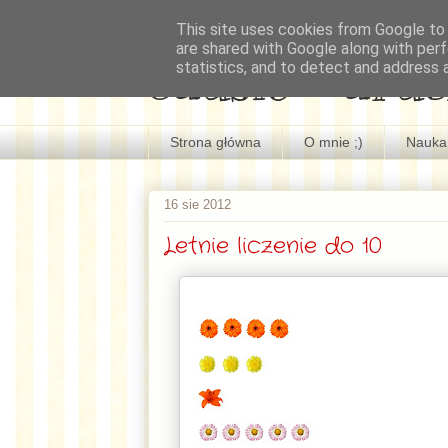
This site uses cookies from Google to d
are shared with Google along with perf
edusio - druc
statistics, and to detect and address 
Strona główna
O mnie ;)
Nauka 
16 sie 2012
Letnie liczenie do 10