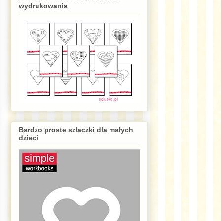
wydrukowania
Bardzo proste szlaczki dla małych
dzieci