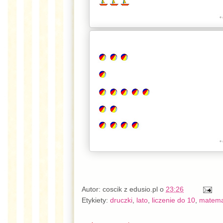
Autor:
coscik z edusio.pl
o
23:26
Etykiety:
druczki
,
lato
,
liczenie do 10
,
matema