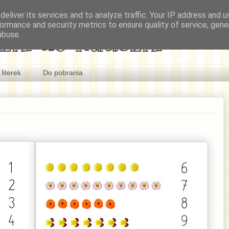
eliver its services and to analyze traffic. Your IP address and 
ormance and security metrics to ensure quality of service, gen
zki do nauczki
abuse.
literek
Do pobrania