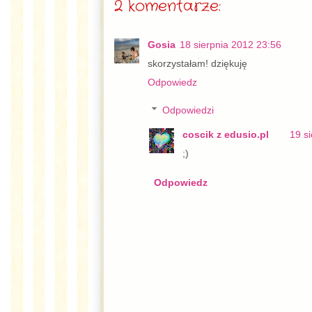
2 komentarze:
Gosia
18 sierpnia 2012 23:56
skorzystałam! dziękuję
Odpowiedz
Odpowiedzi
coscik z edusio.pl
19 s
;)
Odpowiedz