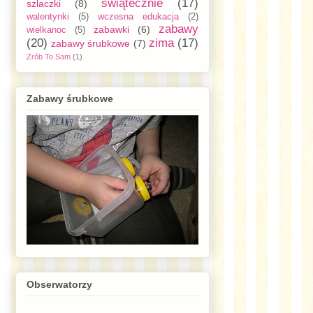
świątecznie
(17)
szlaczki
(8)
walentynki
(5)
wczesna edukacja
(2)
zabawy
zabawki
(6)
wielkanoc
(5)
(20)
zima
(17)
zabawy śrubkowe
(7)
Zrób To Sam
(1)
Zabawy śrubkowe
Obserwatorzy