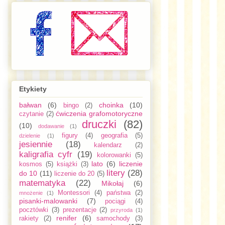
Etykiety
bałwan
(6)
choinka
(10)
bingo
(2)
ćwiczenia grafomotoryczne
czytanie
(2)
druczki
(82)
(10)
dodawanie
(1)
figury
(4)
geografia
(5)
dzielenie
(1)
jesiennie
(18)
kalendarz
(2)
kaligrafia cyfr
(19)
kolorowanki
(5)
lato
(6)
liczenie
kosmos
(5)
książki
(3)
litery
(28)
do 10
(11)
liczenie do 20
(5)
matematyka
(22)
Mikołaj
(6)
Montessori
(4)
państwa
(2)
mnożenie
(1)
pisanki-malowanki
(7)
pociągi
(4)
pocztówki
(3)
prezentacje
(2)
przyroda
(1)
renifer
(6)
rakiety
(2)
samochody
(3)