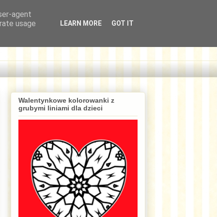
user-agent
erate usage
LEARN MORE
GOT IT
Walentynkowe kolorowanki z
grubymi liniami dla dzieci