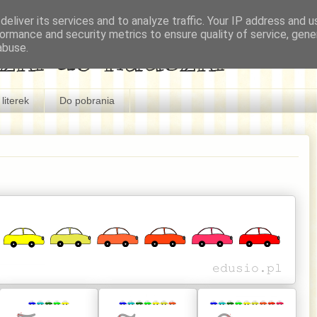
eliver its services and to analyze traffic. Your IP address and 
ormance and security metrics to ensure quality of service, gen
zki do nauczki
abuse.
literek
Do pobrania