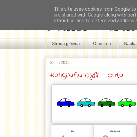
This site uses cookies from Google to d
are shared with Google along with perf
edusio - druc
statistics, and to detect and address 
Strona główna
O mnie ;)
Nauka 
28 lip 2013
Kaligrafia cyfr - auta