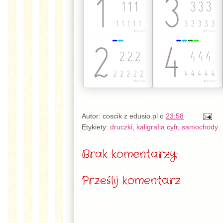
Autor:
coscik z edusio.pl
o
23:58
Etykiety:
druczki
,
kaligrafia cyfr
,
samochody
Brak komentarzy:
Prześlij komentarz