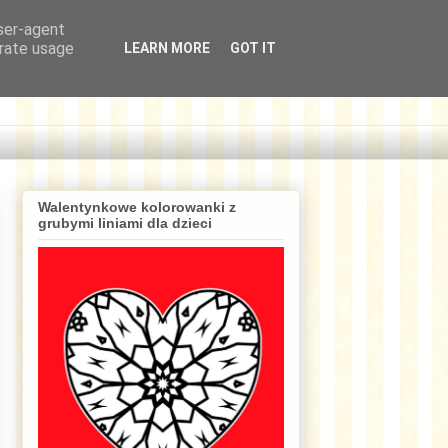
user-agent
erate usage
LEARN MORE
GOT IT
Walentynkowe kolorowanki z
grubymi liniami dla dzieci