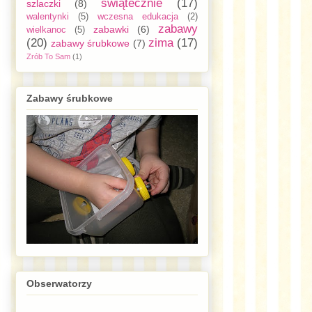
świątecznie
(17)
szlaczki
(8)
walentynki
(5)
wczesna edukacja
(2)
zabawy
zabawki
(6)
wielkanoc
(5)
(20)
zima
(17)
zabawy śrubkowe
(7)
Zrób To Sam
(1)
Zabawy śrubkowe
Obserwatorzy