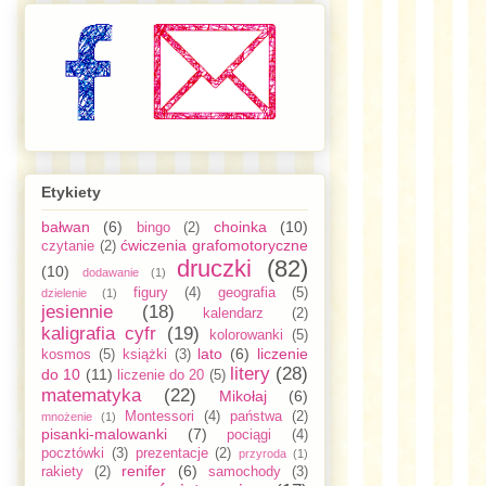
Etykiety
bałwan
(6)
choinka
(10)
bingo
(2)
ćwiczenia grafomotoryczne
czytanie
(2)
druczki
(82)
(10)
dodawanie
(1)
figury
(4)
geografia
(5)
dzielenie
(1)
jesiennie
(18)
kalendarz
(2)
kaligrafia cyfr
(19)
kolorowanki
(5)
lato
(6)
liczenie
kosmos
(5)
książki
(3)
litery
(28)
do 10
(11)
liczenie do 20
(5)
matematyka
(22)
Mikołaj
(6)
Montessori
(4)
państwa
(2)
mnożenie
(1)
pisanki-malowanki
(7)
pociągi
(4)
pocztówki
(3)
prezentacje
(2)
przyroda
(1)
renifer
(6)
rakiety
(2)
samochody
(3)