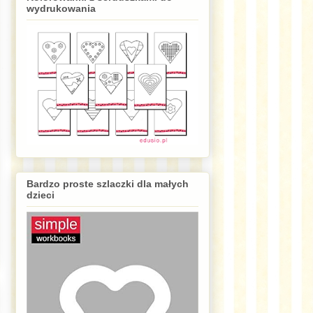
wydrukowania
Bardzo proste szlaczki dla małych
dzieci